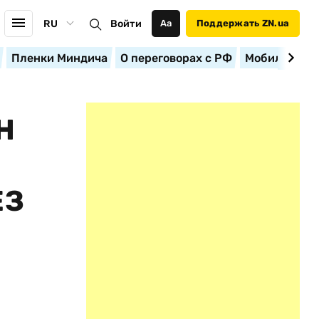
RU
Войти
Аа
Поддержать ZN.ua
Пленки Миндича
О переговорах с РФ
Мобилизация
Н
ЕЗ