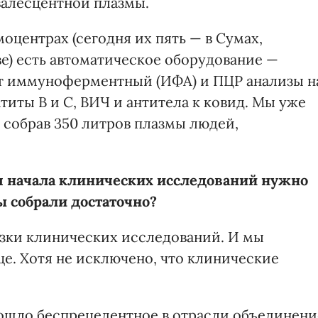
валесцентной плазмы.
моцентрах (сегодня их пять — в Сумах,
ве) есть автоматическое оборудование —
ют иммуноферментный (ИФА) и ПЦР анализы н
иты В и С, ВИЧ и антитела к ковид. Мы уже
 собрав 350 литров плазмы людей,
ля начала клинических исследований нужно
вы собрали достаточно?
рузки клинических исследований. И мы
це. Хотя не исключено, что клинические
зошло беспрецедентное в отрасли объединени