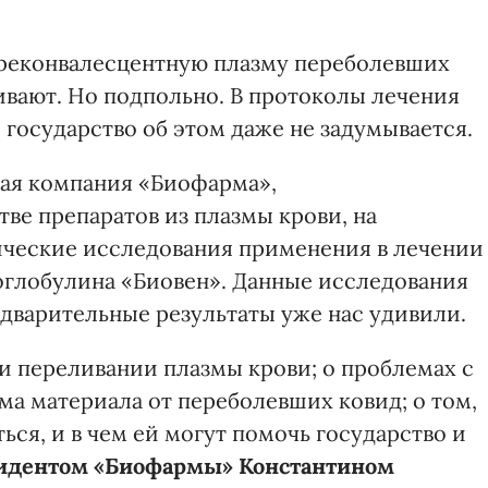
 реконвалесцентную плазму переболевших
вают. Но подпольно. В протоколы лечения
 государство об этом даже не задумывается.
кая компания «Биофарма»,
ве препаратов из плазмы крови, на
ические исследования применения в лечении
оглобулина «Биовен». Данные исследования
едварительные результаты уже нас удивили.
и переливании плазмы крови; о проблемах с
а материала от переболевших ковид; о том,
ься, и в чем ей могут помочь государство и
зидентом «Биофармы» Константином