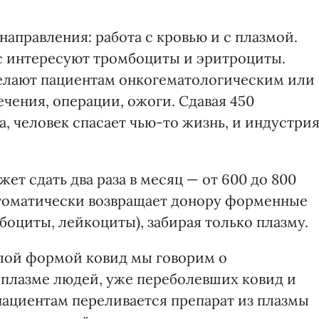
направления: работа с кровью и с плазмой.
ас интересуют тромбоциты и эритроциты.
елают пациентам онкогематологическим или
чения, операции, ожоги. Сдавая 450
а, человек спасает чью-то жизнь, и индустри
жет сдать два раза в месяц — от 600 до 800
втоматически возвращает донору форменные
оциты, лейкоциты), забирая только плазму.
елой формой ковид мы говорим о
ь плазме людей, уже переболевших ковид и
ациентам переливается препарат из плазмы