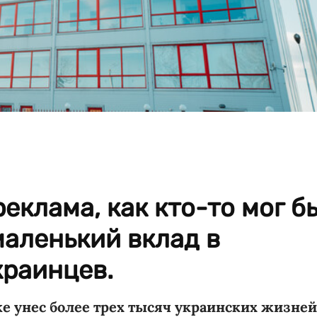
еклама, как кто-то мог б
маленький вклад в
краинцев.
е унес более трех тысяч украинских жизней