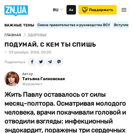
RU
Аа
Поддержать
Смена правительства и руководства ВСУ
Вступление
ВАЖНЫЕ ТЕМЫ
ГЛАВНАЯ
ЗДОРОВЬЕ
ПОДУМАЙ, С КЕМ ТЫ СПИШЬ
09 декабря, 2005, 00:00
Поделиться
Автор
Татьяна Галковская
Журналист
Жить Павлу оставалось от силы
месяц-полтора. Осматривая молодого
человека, врачи покачивали головой и
отводили взгляды: инфекционный
эндокардит, поражены три сердечных