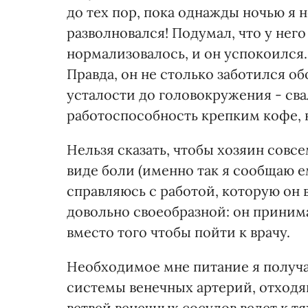
до тех пор, пока однажды ночью я н
разволновался! Подумал, что у него
нормализовалось, и он успокоился. 
Правда, он не столько заботился обо
усталости до головокружения - св
работоспособность крепким кофе, 
Нельзя сказать, чтобы хозяин совс
виде боли (именно так я сообщаю е
справляюсь с работой, которую он в
довольно своеобразной: он принима
вместо того чтобы пойти к врачу.
Необходимое мне питание я получаю
системы венечных артерий, отходящ
ветвей венечных сосудов ведет к