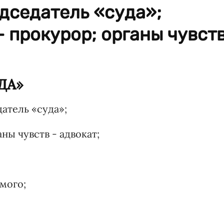
едседатель «суда»;
 прокурор; органы чувст
ДА»
атель «суда»;
ны чувств - адвокат;
мого;