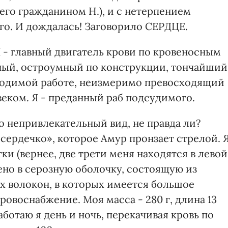
его гражданином Н.), и с нетерпением
о. И дождалась! Заговорило СЕРДЦЕ.
Я - главный двигатель крови по кровеносным
чный, остроумный по конструкции, тончайший
зводимой работе, неизмеримо превосходящий
еком. Я - преданный раб подсудимого.
о непривлекательный вид, не правда ли?
«сердечко», которое Амур пронзает стрелой. 
ки (вернее, две трети меня находятся в левой
чено в серозную оболочку, состоящую из
 волокон, в которых имеется большое
ровоснабжение. Моя масса - 280 г, длина 13
аботаю я день и ночь, перекачивая кровь по