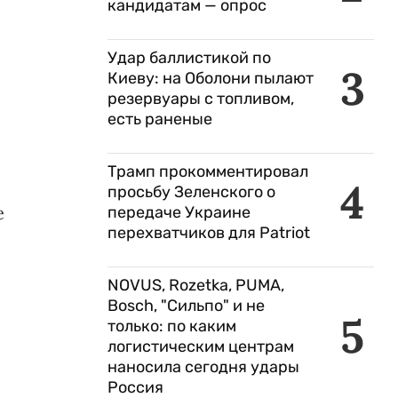
кандидатам — опрос
Удар баллистикой по
3
Киеву: на Оболони пылают
резервуары с топливом,
есть раненые
Трамп прокомментировал
4
просьбу Зеленского о
е
передаче Украине
перехватчиков для Patriot
NOVUS, Rozetka, PUMA,
Bosch, "Сильпо" и не
5
только: по каким
логистическим центрам
наносила сегодня удары
Россия