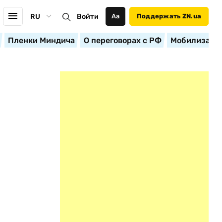
RU
Войти
Аа
Поддержать ZN.ua
Пленки Миндича
О переговорах с РФ
Мобилизация