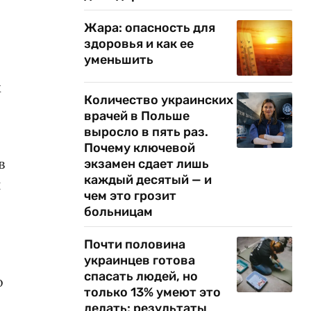
Жара: опасность для
здоровья и как ее
уменьшить
х
Количество украинских
врачей в Польше
выросло в пять раз.
Почему ключевой
в
экзамен сдает лишь
каждый десятый — и
и
чем это грозит
больницам
Почти половина
украинцев готова
спасать людей, но
о
только 13% умеют это
делать: результаты