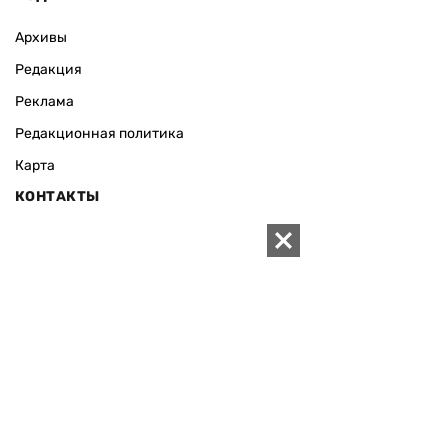
Архивы
Редакция
Реклама
Редакционная политика
Карта
КОНТАКТЫ
01010 Киев, ул. Князей Острожских, 19/1
Телефон редакции:
+380 (44) 280-04-85
Электронная почта редакции:
zn94@ukr.net
Электронная почта службы новостей:
editor@zn.ua
СОЦСЕТИ