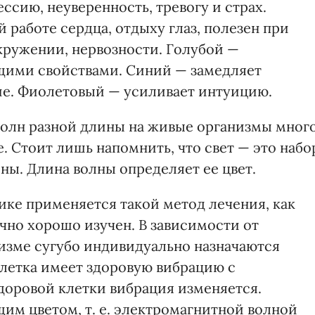
ссию, неуверенность, тревогу и страх.
работе сердца, отдыху глаз, полезен при
ружении, нервозности. Голубой —
щими свойствами. Синий — замедляет
ие. Фиолетовый — усиливает интуицию.
волн разной длины на живые организмы мног
. Стоит лишь напомнить, что свет — это набо
ны. Длина волны определяет ее цвет.
ке применяется такой метод лечения, как
чно хорошо изучен. В зависимости от
изме сугубо индивидуально назначаются
клетка имеет здоровую вибрацию с
доровой клетки вибрация изменяется.
им цветом, т. е. электромагнитной волной