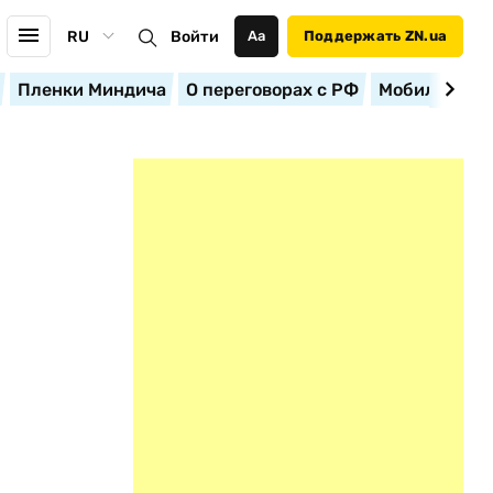
RU
Войти
Аа
Поддержать ZN.ua
Пленки Миндича
О переговорах с РФ
Мобилизация