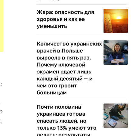
Жара: опасность для
здоровья и как ее
уменьшить
Количество украинских
врачей в Польше
выросло в пять раз.
Почему ключевой
экзамен сдает лишь
каждый десятый — и
с
чем это грозит
больницам
х
Почти половина
о
украинцев готова
,
спасать людей, но
только 13% умеют это
делать: результаты