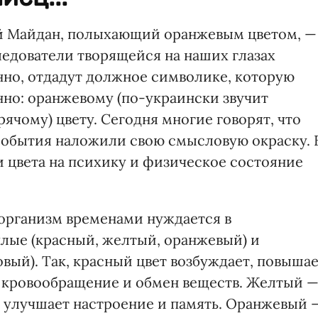
й Майдан, полыхающий оранжевым цветом, —
ледователи творящейся на наших глазах
но, отдадут должное символике, которую
нно: оранжевому (по-украински звучит
ячому) цвету. Сегодня многие говорят, что
события наложили свою смысловую окраску. 
и цвета на психику и физическое состояние
организм временами нуждается в
плые (красный, желтый, оранжевый) и
вый). Так, красный цвет возбуждает, повыша
 кровообращение и обмен веществ. Желтый 
 улучшает настроение и память. Оранжевый 