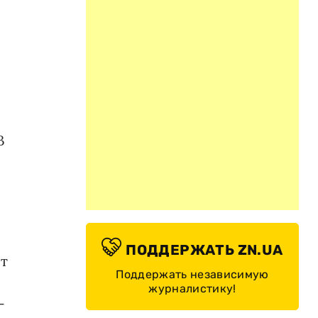
В
ПОДДЕРЖАТЬ ZN.UA
ет
Поддержать независимую
—
журналистику!
—