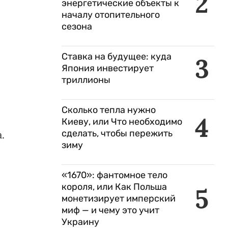
2
энергетические объекты к
началу отопительного
сезона
Ставка на будущее: куда
3
Япония инвестирует
триллионы
Сколько тепла нужно
4
Киеву, или Что необходимо
сделать, чтобы пережить
.
зиму
«1670»: фантомное тело
короля, или Как Польша
5
монетизирует имперский
миф — и чему это учит
Украину