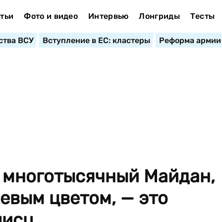
тьи
Фото и видео
Интервью
Лонгриды
Тесты
ства ВСУ
Вступление в ЕС: кластеры
Реформа армии
 многотысячный Майдан,
вым цветом, — это
исц...