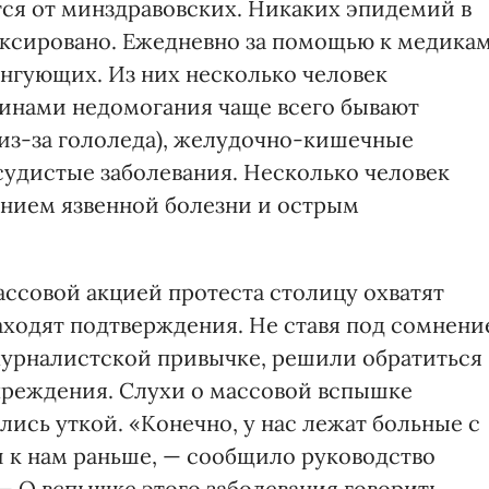
тся от минздравовских. Никаких эпидемий в
иксировано. Ежедневно за помощью к медика
нгующих. Из них несколько человек
чинами недомогания чаще всего бывают
из-за гололеда), желудочно-кишечные
судистые заболевания. Несколько человек
нием язвенной болезни и острым
 массовой акцией протеста столицу охватят
ходят подтверждения. Не ставя под сомнени
журналистской привычке, решили обратиться
чреждения. Слухи о массовой вспышке
лись уткой. «Конечно, у нас лежат больные с
и к нам раньше, — сообщило руководство
 О вспышке этого заболевания говорить