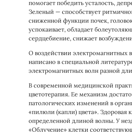
помогает победить усталость, депре
Зеленый — способствует ритмичной 
сниженной функции почек, головок
успокаивает, обладает болеутоляю
сердцебиение, снижает возбужден
О воздействии электромагнитных 
написано в специальной литературе
электромагнитных волн разной дли
В современной медицинской практи
цветотерапия. Ее механизм достато
патологических изменений в орган
«пилюли (капли) цвета». Здоровая 
определенной длиной волны. У нез
«Облучение» клетки соответствующ