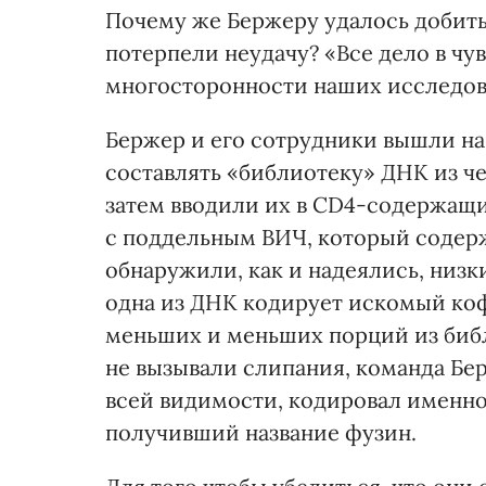
Почему же Бержеру удалось добитьс
потерпели неудачу? «Все дело в чу
многосторонности наших исследова
Бержер и его сотрудники вышли н
составлять «библиотеку» ДНК из ч
затем вводили их в CD4-содержащ
с поддельным ВИЧ, который содерж
обнаружили, как и надеялись, низ
одна из ДНК кодирует искомый ко
меньших и меньших порций из библ
не вызывали слипания, команда Бе
всей видимости, кодировал именно 
получивший название фузин.