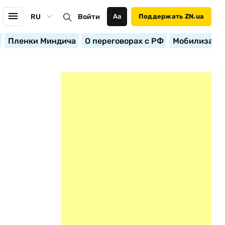
RU
Войти
Аа
Поддержать ZN.ua
Пленки Миндича
О переговорах с РФ
Мобилизация