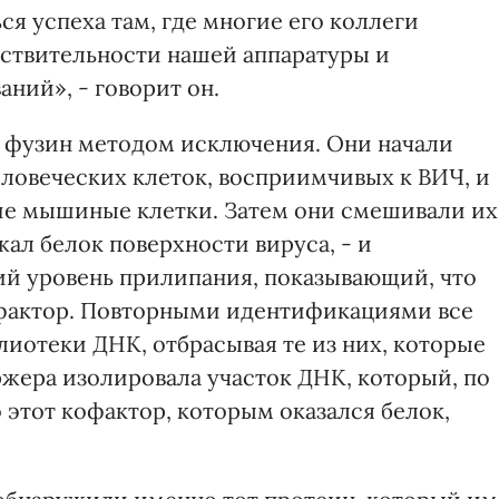
я успеха там, где многие его коллеги
вствительности нашей аппаратуры и
ний», - говорит он.
а фузин методом исключения. Они начали
еловеческих клеток, восприимчивых к ВИЧ, и
ие мышиные клетки. Затем они смешивали их
ал белок поверхности вируса, - и
кий уровень прилипания, показывающий, что
фактор. Повторными идентификациями все
иотеки ДНК, отбрасывая те из них, которые
ржера изолировала участок ДНК, который, по
этот кофактор, которым оказался белок,