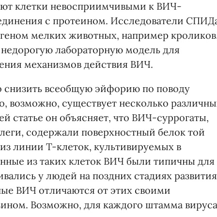
ают клетки невосприимчивыми к ВИЧ-
единения с протеином. Исследователи СПИД
в геном мелких животных, например кроликов
 недорогую лабораторную модель для
ения механизмов действия ВИЧ.
о снизить всеобщую эйфорию по поводу
то, возможно, существует несколько различны
й статье он объясняет, что ВИЧ-суррогаты,
ллеги, содержали поверхностный белок той
 из линии T-клеток, культивируемых в
нные из таких клеток ВИЧ были типичны для
ивались у людей на поздних стадиях развития
ные ВИЧ отличаются от этих своими
зином. Возможно, для каждого штамма вирус