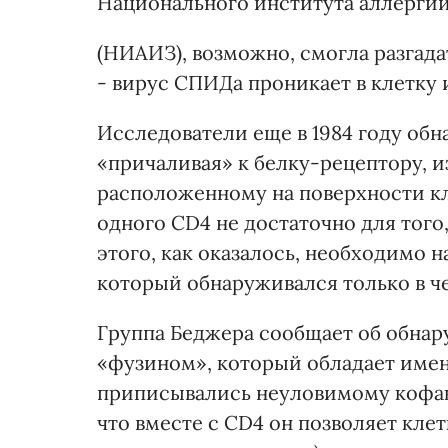
Национального института аллерги
(НИАИЗ), возможно, смогла разгада
- вирус СПИДа проникает в клетку 
Исследователи еще в 1984 году обн
«причаливая» к белку-рецептору, 
расположенному на поверхности кл
одного CD4 не достаточно для того
этого, как оказалось, необходимо 
который обнаруживался только в ч
Группа Беджера сообщает об обна
«фузином», который обладает име
приписывались неуловимому кофак
что вместе с CD4 он позволяет клет