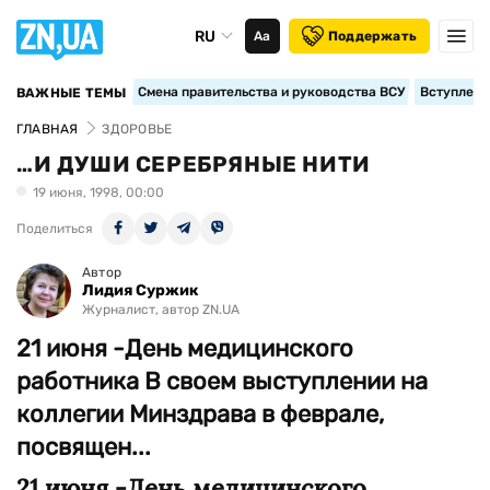
RU
Аа
Поддержать
Смена правительства и руководства ВСУ
Вступление
ВАЖНЫЕ ТЕМЫ
ГЛАВНАЯ
ЗДОРОВЬЕ
…И ДУШИ СЕРЕБРЯНЫЕ НИТИ
19 июня, 1998, 00:00
Поделиться
Автор
Лидия Суржик
Журналист, автор ZN.UA
21 июня -День медицинского
работника В своем выступлении на
коллегии Минздрава в феврале,
посвящен...
21 июня -День медицинского