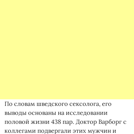
По словам шведского сексолога, его
выводы основаны на исследовании
половой жизни 438 пар. Доктор Варборг с
коллегами подвергали этих мужчин и