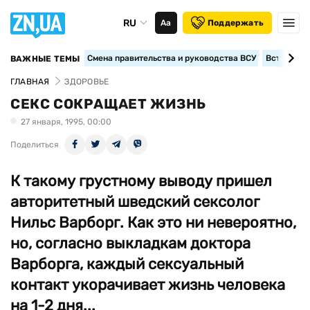
RU
Аа
Поддержать
Смена правительства и руководства ВСУ
Вступление
ВАЖНЫЕ ТЕМЫ
ГЛАВНАЯ
ЗДОРОВЬЕ
CЕКС СОКРАЩАЕТ ЖИЗНЬ
27 января, 1995, 00:00
Поделиться
К такому грустному выводу пришел
авторитетный шведский сексолог
Нильс Варборг. Как это ни невероятно,
но, согласно выкладкам доктора
Варборга, каждый сексуальный
контакт укорачивает жизнь человека
на 1-2 дня...