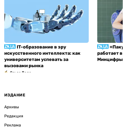
IT-образование в эру
«Пакун
искусственного интеллекта: как
работает в 
университетам успевать за
Минцифры н
вызовами рынка
Ольга Доля
ИЗДАНИЕ
Архивы
Редакция
Реклама