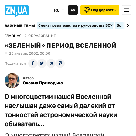
RU
Аа
Поддержать
Смена правительства и руководства ВСУ
Вступление
ВАЖНЫЕ ТЕМЫ
ГЛАВНАЯ
ОБРАЗОВАНИЕ
«ЗЕЛЕНЫЙ» ПЕРИОД ВСЕЛЕННОЙ
25 января, 2002, 00:00
Поделиться
Автор
Оксана Приходько
О многоцветии нашей Вселенной
наслышан даже самый далекий от
тонкостей астрономической науки
обыватель...
О многоцветии нашей Вселенной