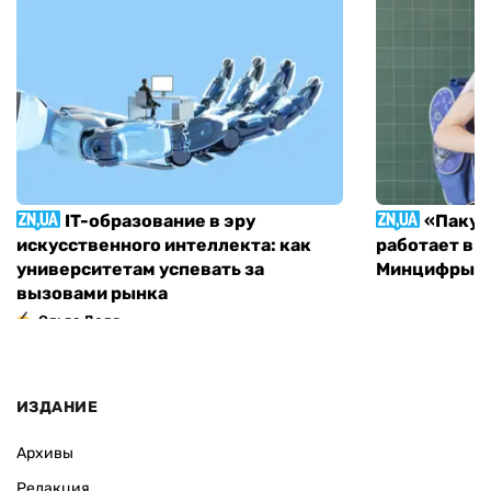
IT-образование в эру
«Пакун
искусственного интеллекта: как
работает в 
университетам успевать за
Минцифры н
вызовами рынка
Ольга Доля
ИЗДАНИЕ
Архивы
Редакция