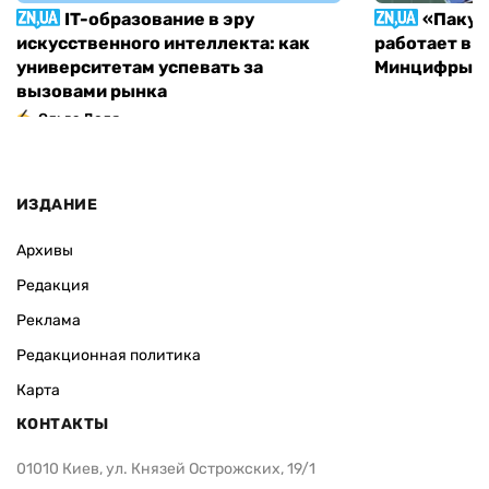
IT-образование в эру
«Пакун
искусственного интеллекта: как
работает в 
университетам успевать за
Минцифры н
вызовами рынка
Ольга Доля
ИЗДАНИЕ
Архивы
Редакция
Реклама
Редакционная политика
Карта
КОНТАКТЫ
01010 Киев, ул. Князей Острожских, 19/1