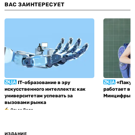
ВАС ЗАИНТЕРЕСУЕТ
IT-образование в эру
«Пакун
искусственного интеллекта: как
работает в 
университетам успевать за
Минцифры н
вызовами рынка
Ольга Доля
ИЗДАНИЕ