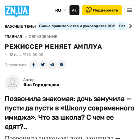
RU
Аа
Поддержать
Смена правительства и руководства ВСУ
Вступление
ВАЖНЫЕ ТЕМЫ
ГЛАВНАЯ
ОБРАЗОВАНИЕ
РЕЖИССЕР МЕНЯЕТ АМПЛУА
12 мая, 1995, 00:00
Поделиться
Автор
Яна Городецкая
Позвонила знакомая: дочь замучила —
пусти да пусти в «Школу современного
имиджа». Что за школа? С чем ее
едят?..
Позвонила знакомая: дочь замучила —