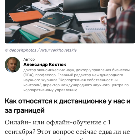
© depositphotos / ArturVerkhovetskiy
Автор
Александр Костюк
доктор экономических наук, доктор управления бизнесом
(DBA), профессор, Главный редактор международного
научного журнала "Корпортивная собственность и
контроль", директор международного научного центра по
корпоративному управлению.
Как относятся к дистанционке у нас и
за границей
Онлайн- или офлайн-обучение с 1
сентября? Этот вопрос сейчас едва ли не