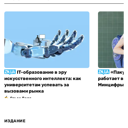
IT-образование в эру
«Пакун
искусственного интеллекта: как
работает в 
университетам успевать за
Минцифры н
вызовами рынка
Ольга Доля
ИЗДАНИЕ