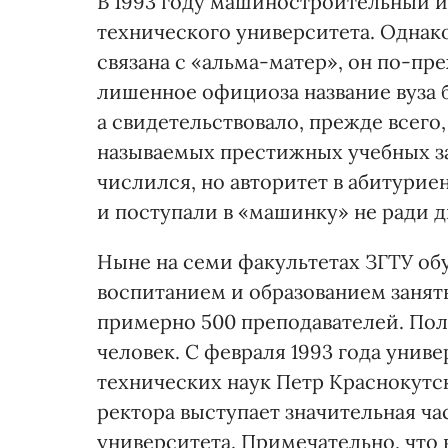
В 1993 году машиностроительный и
технического университета. Однако 
связана с «альма-матер», он по-пр
лишенное официоза название вуза
а свидетельствовало, прежде всего,
называемых престижных учебных з
числился, но авторитет в абитури
и поступали в «машинку» не ради д
Ныне на семи факультетах ЗГТУ обу
воспитанием и образованием занят
примерно 500 преподавателей. Пол
человек. С февраля 1993 года унив
технических наук Петр Краснокутс
ректора выступает значительная ча
университета. Примечательно, что 