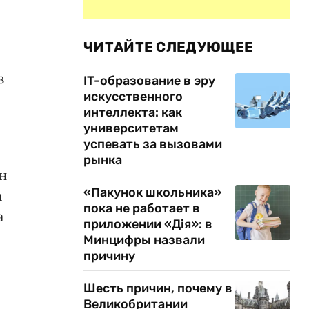
ЧИТАЙТЕ СЛЕДУЮЩЕЕ
з
IT-образование в эру
искусственного
интеллекта: как
университетам
успевать за вызовами
рынка
н
«Пакунок школьника»
а
пока не работает в
а
приложении «Дія»: в
Минцифры назвали
причину
Шесть причин, почему в
Великобритании