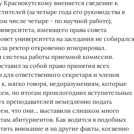
у Краснокутскому вменяется сведение к
ителей (за четыре года его руководства в
ом числе четыре - по научной работе),
ниверситета, имеющего права совета
совет университета на заседания не собирался
уза ректор откровенно игнорировал.
и система работы приемной комиссии.
оставил за собой право принятия всех
 для ответственного секретаря и членов
к, мягко говоря, недоразумениям, которые
жем, по итогам прошлогодних вступительных
вух преподавателей немедленно подать
тем, что они... выставили слишком много
ам абитуриентов. Как водится в подобных
тить внимание и на другие факты, косвенно