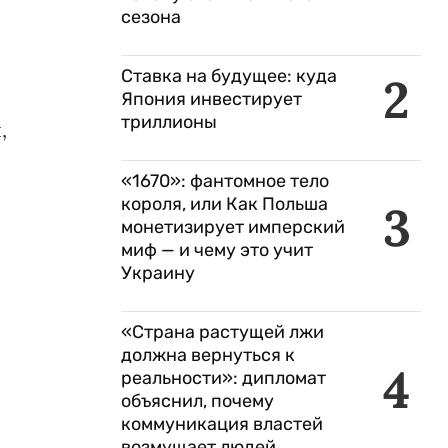
сезона
Ставка на будущее: куда
2
Япония инвестирует
триллионы
,
«1670»: фантомное тело
короля, или Как Польша
3
монетизирует имперский
миф — и чему это учит
Украину
«Страна растущей лжи
должна вернуться к
4
реальности»: дипломат
объяснил, почему
коммуникация властей
возмущает людей