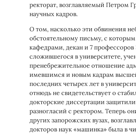
ректорат, возглавляемый Петром Г
научных кадров.
О том, насколько эти обвинения н
обстоятельному письму, с которым
кафедрами, декан и 7 профессоров 
сложившегося в университете, уче
пренебрежительное отношение адми
имевшимся и новым кадрам высшей
последних четырех лет в университ
отнюдь не свидетельствует о стаби
докторские диссертации защитили 6
разногласий с ректором. Теперь он
других запорожских вузах, возглав
докторов наук «машинка» была в чис