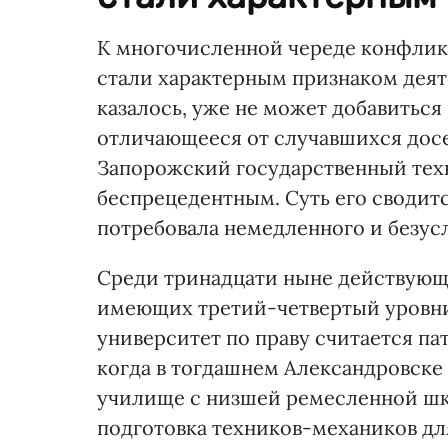
К многочисленной череде конфликт
стали характерным признаком деят
казалось, уже не может добавитьс
отличающееся от случавшихся дос
Запорожский государственный техн
беспрецедентным. Суть его сводитс
потребовала немедленного и безусло
Среди тринадцати ныне действующ
имеющих третий-четвертый уровни
университет по праву считается пат
когда в тогдашнем Александровске
училище с низшей ремесленной шк
подготовка техников-механиков д