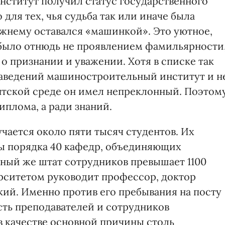
нститут получил статус государственного
для тех, чья судьба так или иначе была
ежнему оставался «машинкой». Это уютное,
 было отнюдь не проявлением фамильярности
 о признании и уважении. Хотя в списке так
аведений машиностроительный институт и н
ентской среде он имел непреклонный. Поэтом
иплома, а ради знаний.
чается около пяти тысяч студентов. Их
ы порядка 40 кафедр, объединяющих
ный же штат сотрудников превышает 1100
ерситетом руководит профессор, доктор
кий. Именно против его пребывания на посту
сть преподавателей и сотрудников
в качестве основной причины столь