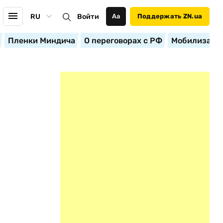
RU
Войти
Аа
Поддержать ZN.ua
Пленки Миндича
О переговорах с РФ
Мобилизация