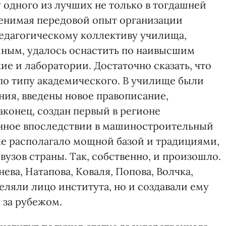
у одного из лучших не только в тогдашней
еренимая передовой опыт организации
едагогическому коллективу училища,
ным, удалось оснастить по наивысшим
е и лаборатории. Достаточно сказать, что
о типу академического. В училище были
ия, введены новое правописание,
аконец, создан первый в регионе
анное впоследствии в машиностроительный
же располагало мощной базой и традициями,
вузов страны. Так, собственно, и произошло.
ва, Натапова, Коваля, Попова, Волчка,
еляли лицо института, но и создавали ему
и за рубежом.