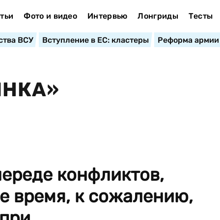
тьи
Фото и видео
Интервью
Лонгриды
Тесты
ства ВСУ
Вступление в ЕС: кластеры
Реформа армии
ИНКА»
череде конфликтов,
е время, к сожалению,
ри...