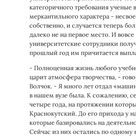
категоричного требования ученые 
меркантильного характера - несвое
собственно, и случается теперь бо
далеко не на первое место. И вовсе
университетские сотрудники получи
прошлый год им причитается выплат
- Полноценная жизнь любого учебно
царит атмосфера творчества, - гов
Волчок. - Я много лет отдал «машин
в нашем вузе была. К сожалению, с
четыре года, на протяжении котор
Краснокутский. До его прихода у 
которые базировались на деятельно
Сейчас из них остались по одному н