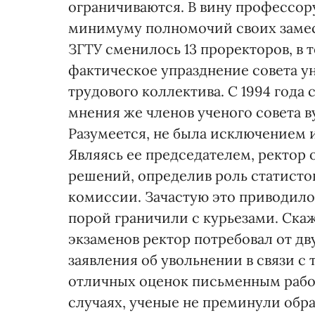
ограничиваются. В вину профессор
минимуму полномочий своих замест
ЗГТУ сменилось 13 проректоров, в т
фактическое упразднение совета у
трудового коллектива. С 1994 года 
мнения же членов ученого совета в
Разумеется, не была исключением 
Являясь ее председателем, ректор 
решений, определив роль статистов
комиссии. Зачастую это приводило 
порой граничили с курьезами. Ска
экзаменов ректор потребовал от д
заявления об увольнении в связи с 
отличных оценок письменным работ
случаях, ученые не преминули обра