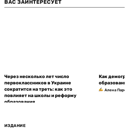
ВАС ЗАИНТЕРЕСУЕТ
Через несколько лет число
Как демогра
первоклассников в Украине
образовани
сократится на треть: как это
Алена Парф
повлияет на школы и реформу
образования
ИЗДАНИЕ