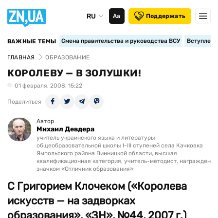
RU
Аа
Поддержать
Смена правительства и руководства ВСУ
Вступление
ВАЖНЫЕ ТЕМЫ
ГЛАВНАЯ
ОБРАЗОВАНИЕ
КОРОЛЕВУ — В ЗОЛУШКИ!
01 февраля, 2008, 15:22
Поделиться
Автор
Михаил Девдера
учитель украинского языка и литературы
общеобразовательной школы I-III ступеней села Качковка
Ямпольского района Винницкой области, высшая
квалификационная категория, учитель-методист, награжден
значком «Отличник образования»
С Григорием Клочеком («Королева
искусств — на задворках
образования», «ЗН», №44, 2007 г.)