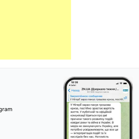
egram