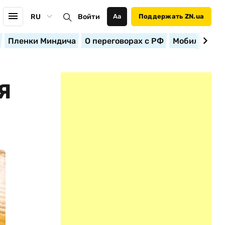
RU
Войти
Аа
Поддержать ZN.ua
Пленки Миндича
О переговорах с РФ
Мобилизация
Я