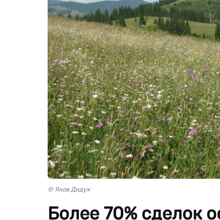
© Яков Дидух
Более 70% сделок о