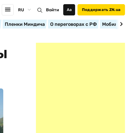
RU
Войти
Аа
Поддержать ZN.ua
Пленки Миндича
О переговорах с РФ
Мобилизация
Ы