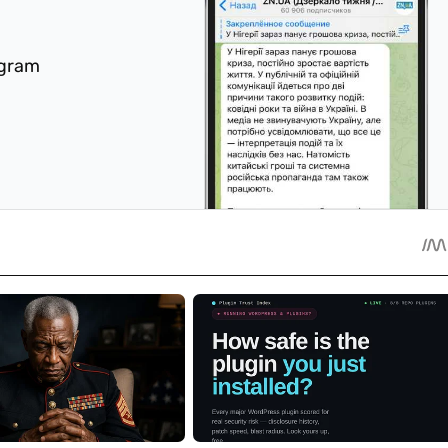
egram