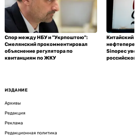
Спор между НБУ и "Укрпоштою":
Китайский
Смелянский прокомментировал
нефтеперер
объяснение регулятора по
Sinopec уве
квитанциям по ЖКУ
российской 
ИЗДАНИЕ
Архивы
Редакция
Реклама
Редакционная политика