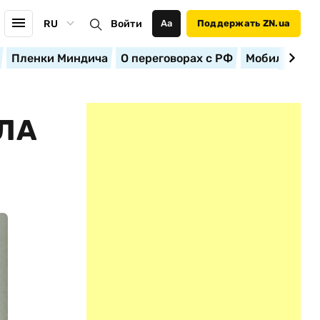
RU
Войти
Аа
Поддержать ZN.ua
Пленки Миндича
О переговорах с РФ
Мобилизация
ИЛА