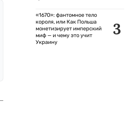
«1670»: фантомное тело
короля, или Как Польша
3
монетизирует имперский
миф — и чему это учит
Украину