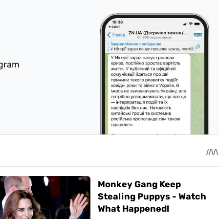
egram