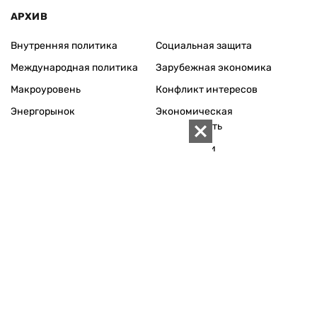
АРХИВ
Внутренняя политика
Социальная защита
Международная политика
Зарубежная экономика
Макроуровень
Конфликт интересов
Энергорынок
Экономическая
безопасность
Приватизация
Персоналии
Экономика регионов
Социум
Наука
История
Технологии
Круг семьи
Среда обитания
Туризм
Церковь
Собственность
Культура