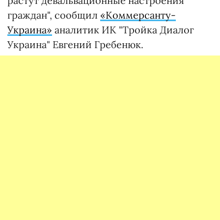
растут девальвационные настроения
граждан", сообщил
«Коммерсанту-
Украина»
аналитик ИК "Тройка Диалог
Украина" Евгений Гребенюк.