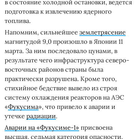
в состояние холодной остановки, ведется
подготовка к извлечению ядерного
топлива.
Напомним, сильнейшее
землетрясение
магнитудой 9,0 произошло в Японии 11
марта. За ним последовало цунами, в
результате чего инфраструктура северо-
восточных районов страны была
практически разрушена. Кроме того,
стихийное бедствие вывело из строя
систему охлаждения реакторов на АЭС
«
Фукусима
», что привело к аварии и
утечке
радиации
.
Аварии на «Фукусиме-1»
присвоена
высшая, седьмая категория опасности.