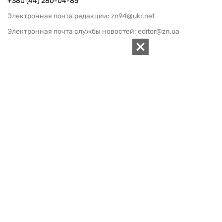
+380 (44) 280-04-85
Электронная почта редакции:
zn94@ukr.net
Электронная почта службы новостей:
editor@zn.ua
СОЦСЕТИ
ПОДДЕРЖАТЬ ZN.UA
Поддержать независимую
журналистику!
ЗЕРКАЛО НЕДЕЛИ
не подводим с 1994-го года
АРХИВ
Внутренняя политика
Социальная защита