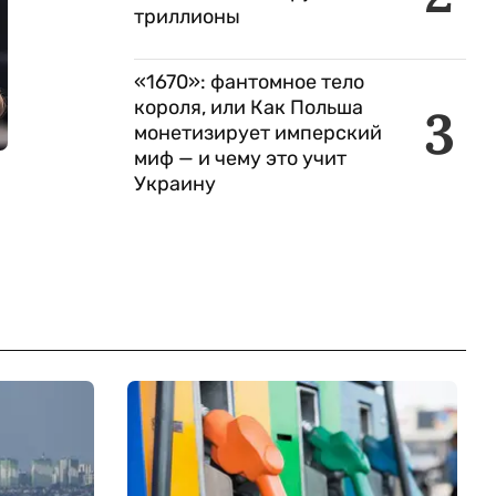
триллионы
«1670»: фантомное тело
короля, или Как Польша
3
монетизирует имперский
миф — и чему это учит
Украину