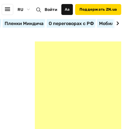
RU
Войти
Аа
Поддержать ZN.ua
Пленки Миндича
О переговорах с РФ
Мобилизация