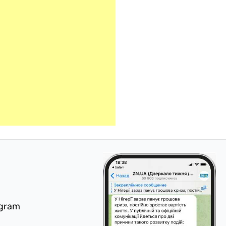
egram