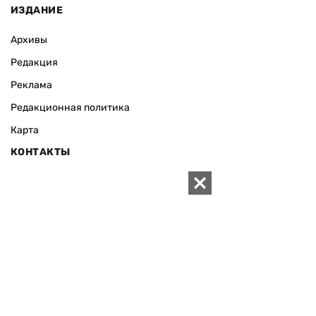
ИЗДАНИЕ
Архивы
Редакция
Реклама
Редакционная политика
Карта
КОНТАКТЫ
01010 Киев, ул. Князей Острожских, 19/1
Телефон редакции:
+380 (44) 280-04-85
Электронная почта редакции:
zn94@ukr.net
Электронная почта службы новостей:
editor@zn.ua
СОЦСЕТИ