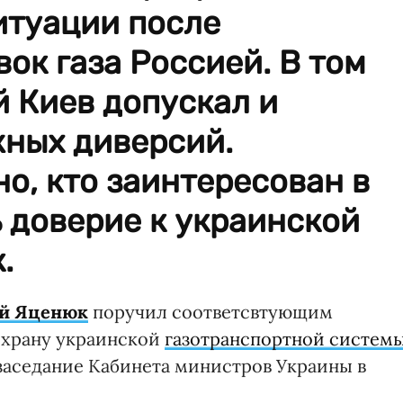
итуации после
ок газа Россией. В том
 Киев допускал и
ных диверсий.
о, кто заинтересован в
ь доверие к украинской
.
й Яценюк
поручил соответсвтующим
охрану украинской
газотранспортной систем
я заседание Кабинета министров Украины в