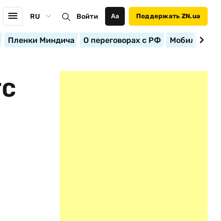
RU
Войти
Аа
Поддержать ZN.ua
Пленки Миндича
О переговорах с РФ
Мобилизация
ТС