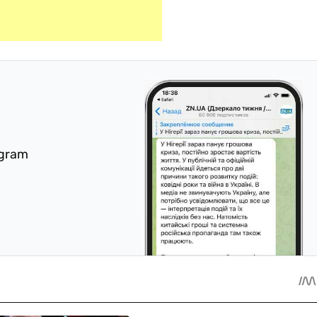
egram