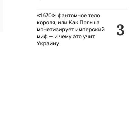
«1670»: фантомное тело
короля, или Как Польша
3
монетизирует имперский
миф — и чему это учит
Украину