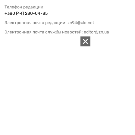
Телефон редакции:
+380 (44) 280-04-85
Электронная почта редакции:
zn94@ukr.net
Электронная почта службы новостей:
editor@zn.ua
СОЦСЕТИ
ПОДДЕРЖАТЬ ZN.UA
Поддержать независимую
журналистику!
ЗЕРКАЛО НЕДЕЛИ
не подводим с 1994-го года
АРХИВ