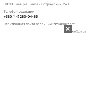
01010 Киев, ул. Князей Острожских, 19/1
Телефон редакции:
+380 (44) 280-04-85
Электронная почта редакции:
zn94@ukr.net
Электронная почта службы новостей:
editor@zn.ua
СОЦСЕТИ
ПОДДЕРЖАТЬ ZN.UA
Поддержать независимую
журналистику!
ЗЕРКАЛО НЕДЕЛИ
не подводим с 1994-го года