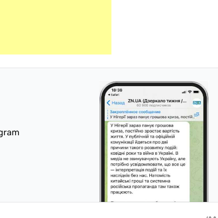
egram