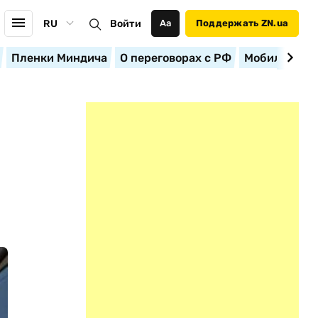
RU
Войти
Аа
Поддержать ZN.ua
Пленки Миндича
О переговорах с РФ
Мобилизация
Б