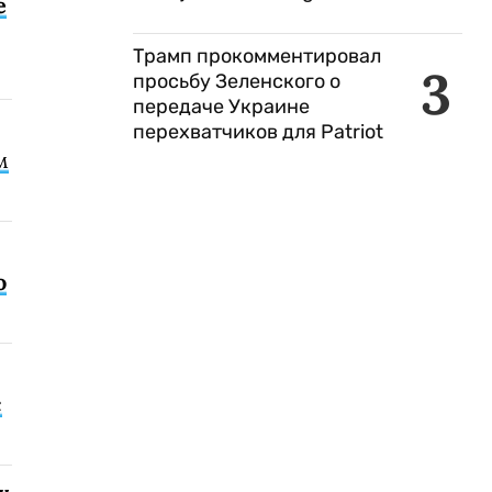
е
Трамп прокомментировал
3
просьбу Зеленского о
передаче Украине
перехватчиков для Patriot
м
о
с