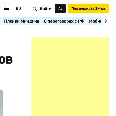
RU
Войти
Аа
Поддержать ZN.ua
Пленки Миндича
О переговорах с РФ
Мобилизация
ОВ