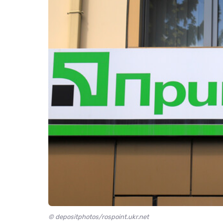
© depositphotos/rospoint.ukr.net