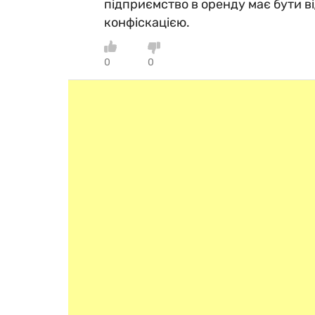
підприємство в оренду має бути в
конфіскацією.
0
0