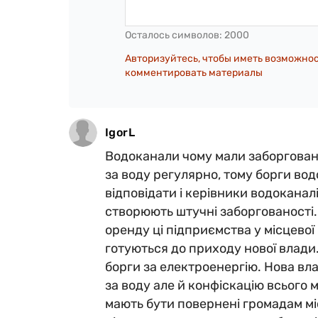
Осталось символов:
2000
Авторизуйтесь, чтобы иметь возможно
комментировать материалы
IgorL
Водоканали чому мали заборгован
за воду регулярно, тому борги вод
відповідати і керівники водоканалі
створюють штучні заборгованості. 
оренду ці підприємства у місцевої
готуються до приходу нової влади.
борги за електроенергію. Нова вла
за воду але й конфіскацію всього 
мають бути повернені громадам мі