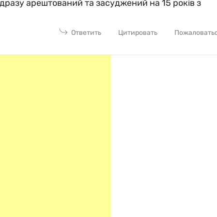
ідразу арештований та засуджений на 15 років з
Ответить
Цитировать
Пожаловать