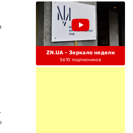
а
ZN.UA - Зеркало недели
5610 подписчиков
т
о