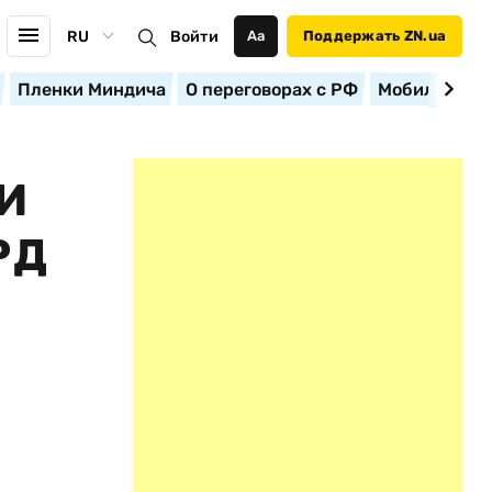
RU
Войти
Аа
Поддержать ZN.ua
Пленки Миндича
О переговорах с РФ
Мобилизация
И
РД