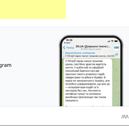
egram