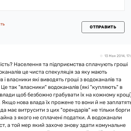
сть
ОТПРАВИТЬ
13 Мая 2014, 17:
ість? Населення та підприємства сплачують гроші
оканалів це чиста спекуляція за яку мають
в і власники які виводять гроші з водоканалів та
Це так "власники" водоканалів (які "купляють" в
 влади щоб безбожно грабувати їх на кожному кроці
 Якщо нова влада їх прожене то вони й не заплатят
да має витрусити з цих "орендарів" не тільки борги
майна з якого не сплачені податки. А водоканали
ст, а той мер який захоче знову здати комунальне