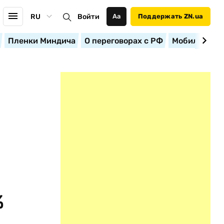
RU
Войти
Аа
Поддержать ZN.ua
Пленки Миндича
О переговорах с РФ
Мобилизация
%