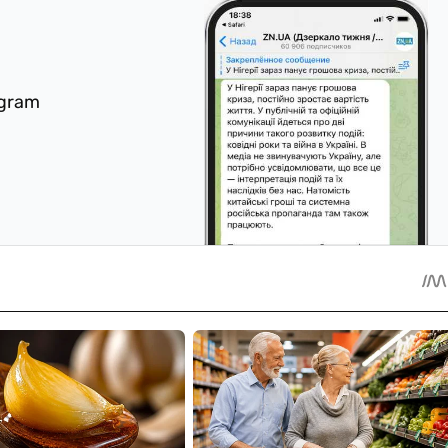
egram