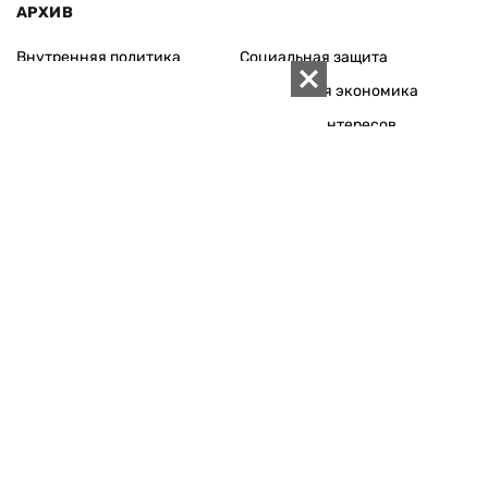
АРХИВ
Внутренняя политика
Социальная защита
Международная политика
Зарубежная экономика
Макроуровень
Конфликт интересов
Энергорынок
Экономическая
безопасность
Приватизация
Персоналии
Экономика регионов
Социум
Наука
История
Технологии
Круг семьи
Среда обитания
Туризм
Церковь
Собственность
Культура
Использование материалов «ZN.UA» разрешается при