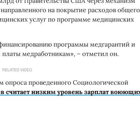
 млрд от Правительства США через механизм
 направленного на покрытие расходов общего
ицинских услуг по программе медицинских
 финансированию программы медгарантий и
 платы медработникам», – отметил он.
RELATED VIDEO
ам опроса проведенного Социологической
ев считает низким уровень зарплат воюющи