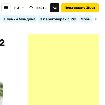
RU
Войти
Аа
Поддержать ZN.ua
Пленки Миндича
О переговорах с РФ
Мобилизация
2