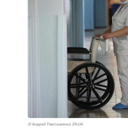
© Андрей Товстыженко, ZN.UA