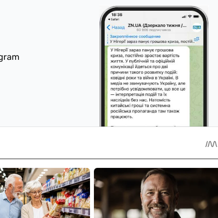
egram