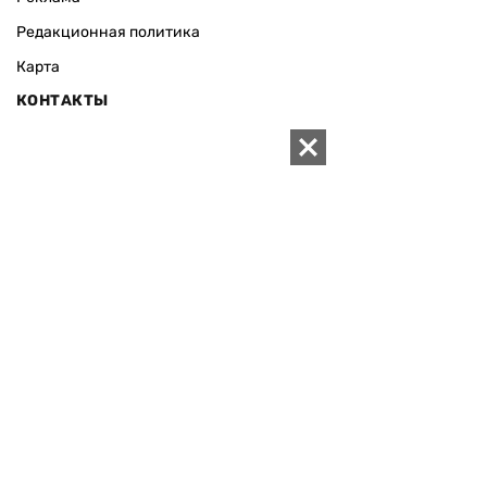
Редакционная политика
Карта
КОНТАКТЫ
01010 Киев, ул. Князей Острожских, 19/1
Телефон редакции:
+380 (44) 280-04-85
Электронная почта редакции:
zn94@ukr.net
Электронная почта службы новостей:
editor@zn.ua
СОЦСЕТИ
ПОДДЕРЖАТЬ ZN.UA
Поддержать независимую
журналистику!