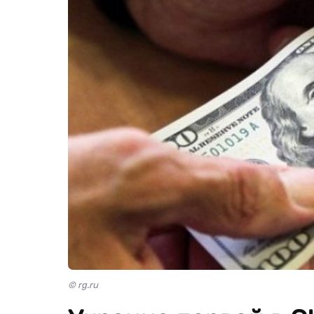
© rg.ru