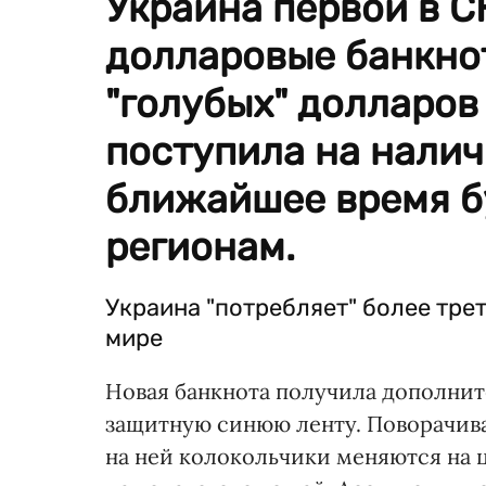
Украина первой в С
долларовые банкнот
"голубых" долларов
поступила на налич
ближайшее время б
регионам.
Украина "потребляет" более тре
мире
Новая банкнота получила дополни
защитную синюю ленту. Поворачива
на ней колокольчики меняются на ци