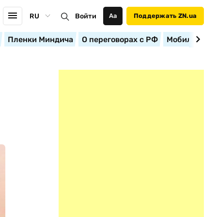
RU
Войти
Аа
Поддержать ZN.ua
Пленки Миндича
О переговорах с РФ
Мобилизация