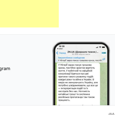
egram