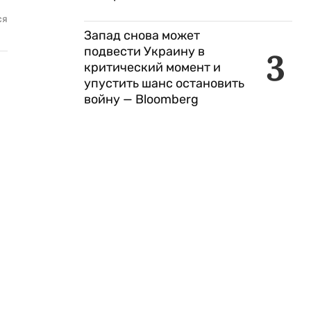
ся
Запад снова может
подвести Украину в
3
критический момент и
упустить шанс остановить
войну — Bloomberg