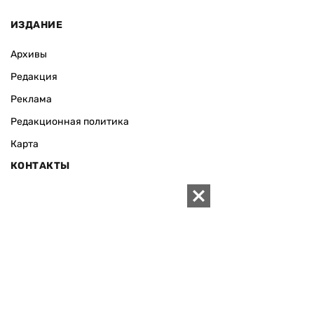
ИЗДАНИЕ
Архивы
Редакция
Реклама
Редакционная политика
Карта
КОНТАКТЫ
01010 Киев, ул. Князей Острожских, 19/1
Телефон редакции:
+380 (44) 280-04-85
Электронная почта редакции:
zn94@ukr.net
Электронная почта службы новостей:
editor@zn.ua
СОЦСЕТИ