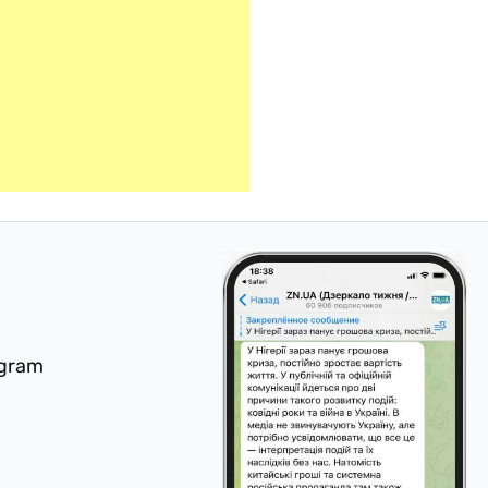
egram