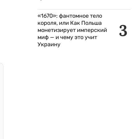
«1670»: фантомное тело
короля, или Как Польша
3
монетизирует имперский
миф — и чему это учит
Украину