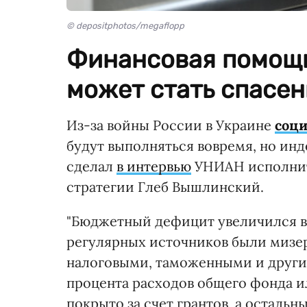
© depositphotos/megaflopp
Финансовая помощь
может стать спасен
Из-за войны России в Украине
соци
будут выполняться вовремя, но инд
сделал
в интервью
УНИАН исполнит
стратегии Глеб Вышлинский.
"Бюджетный дефицит увеличился в а
регулярных источников были мизер
налоговыми, таможенными и друг
процента расходов общего фонда ил
покрыто за счет грантов, а остальны