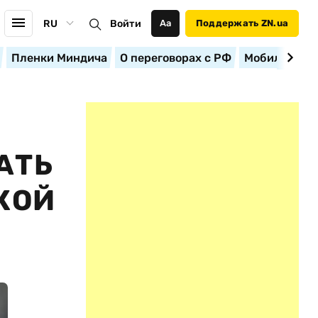
RU
Войти
Аа
Поддержать ZN.ua
Пленки Миндича
О переговорах с РФ
Мобилизация
АТЬ
КОЙ