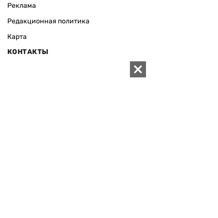
Реклама
Редакционная политика
Карта
КОНТАКТЫ
01010 Киев, ул. Князей Острожских, 19/1
Телефон редакции:
+380 (44) 280-04-85
Электронная почта редакции:
zn94@ukr.net
Электронная почта службы новостей:
editor@zn.ua
СОЦСЕТИ
ПОДДЕРЖАТЬ ZN.UA
Поддержать независимую
журналистику!