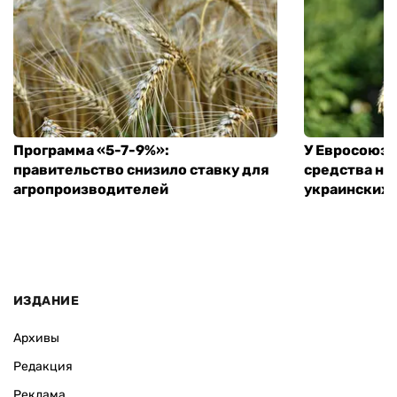
Программа «5-7-9%»:
У Евросоюза
правительство снизило ставку для
средства на
агропроизводителей
украинских
ИЗДАНИЕ
Архивы
Редакция
Реклама