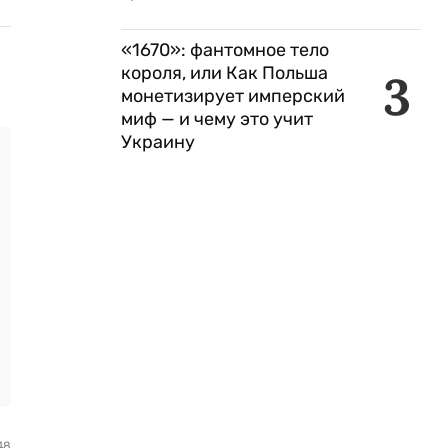
«1670»: фантомное тело
короля, или Как Польша
3
монетизирует имперский
миф — и чему это учит
Украину
48