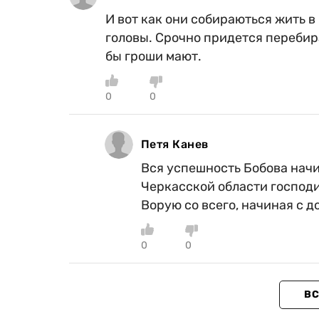
И вот как они собираються жить в 
головы. Срочно придется перебира
бы гроши мают.
0
0
Петя Канев
Вся успешность Бобова начи
Черкасской области господи
Ворую со всего, начиная с д
0
0
ВС