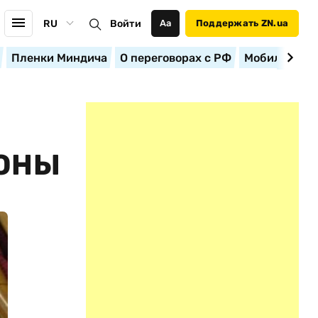
RU
Войти
Аа
Поддержать ZN.ua
Пленки Миндича
О переговорах с РФ
Мобилизация
ОНЫ