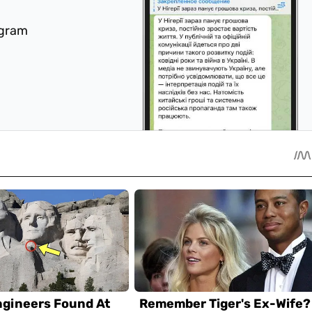
egram