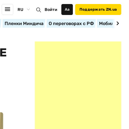
RU
Войти
Аа
Поддержать ZN.ua
Пленки Миндича
О переговорах с РФ
Мобилизация
Е