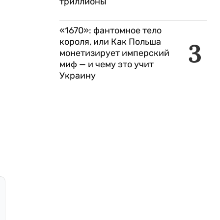
триллионы
«1670»: фантомное тело
короля, или Как Польша
3
монетизирует имперский
миф — и чему это учит
Украину