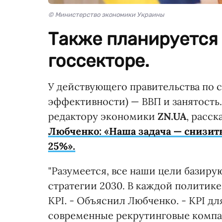
© Министерство экономики Украины
Также планируется 
госсекторе.
У действующего правительства по с
эффективности) — ВВП и занятость
редактору экономики
ZN.UA
, расс
Любченко: «Наша задача — снизит
25%».
"Разумеется, все наши цели базир
стратегии 2030. В каждой политик
KPI. - Объяснил Любченко. - KPI дл
современные рекрутинговые компа