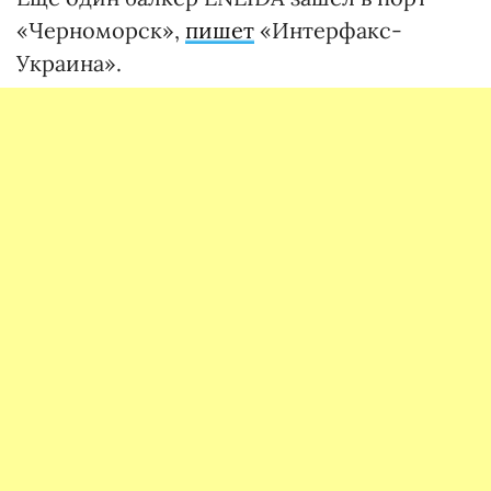
«Черноморск»,
пишет
«Интерфакс-
Украина».