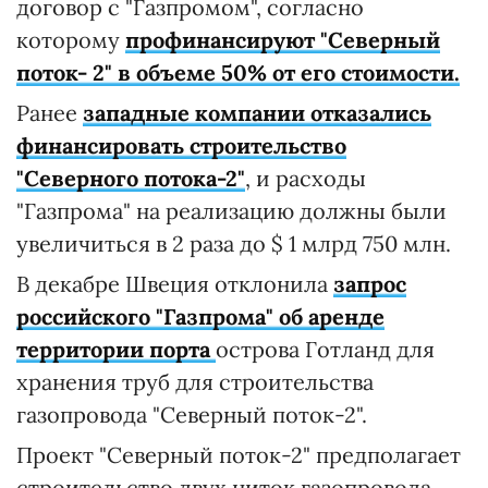
договор с "Газпромом", согласно
которому
профинансируют "Северный
поток- 2" в объеме 50% от его стоимости
.
Ранее
западные компании отказались
финансировать строительство
"Северного потока-2"
, и расходы
"Газпрома" на реализацию должны были
увеличиться в 2 раза до $ 1 млрд 750 млн.
В декабре Швеция отклонила
запрос
российского "Газпрома" об аренде
территории порта
острова Готланд для
хранения труб для строительства
газопровода "Северный поток-2".
Проект "Северный поток-2" предполагает
строительство двух ниток газопровода