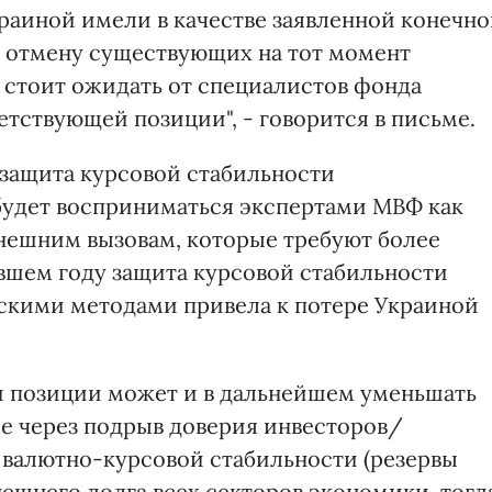
аиной имели в качестве заявленной конечно
и отмену существующих на тот момент
 стоит ожидать от специалистов фонда
тствующей позиции", - говорится в письме.
 защита курсовой стабильности
удет восприниматься экспертами МВФ как
нешним вызовам, которые требуют более
увшем году защита курсовой стабильности
кими методами привела к потере Украиной
й позиции может и в дальнейшем уменьшать
ле через подрыв доверия инвесторов/
 валютно-курсовой стабильности (резервы
ешнего долга всех секторов экономики, тогд