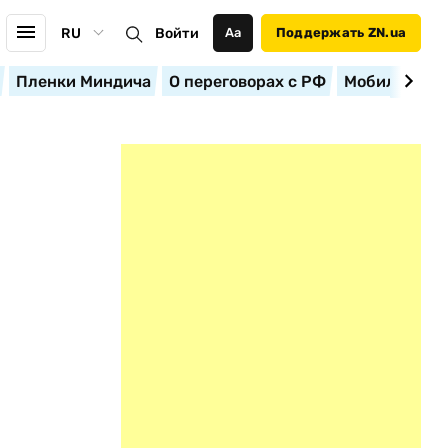
RU
Войти
Аа
Поддержать ZN.ua
Пленки Миндича
О переговорах с РФ
Мобилизация