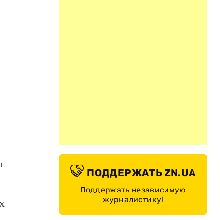
я
ПОДДЕРЖАТЬ ZN.UA
Поддержать независимую
журналистику!
х