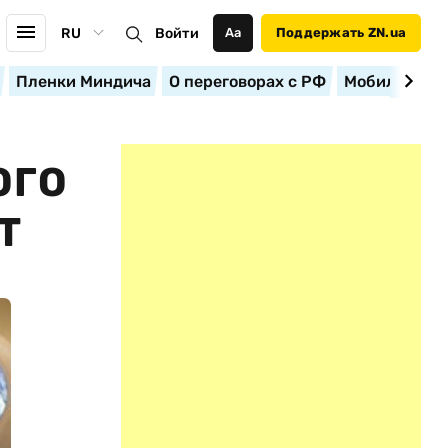
RU
Войти
Аа
Поддержать ZN.ua
Пленки Миндича
О переговорах с РФ
Мобилизация
ОГО
T