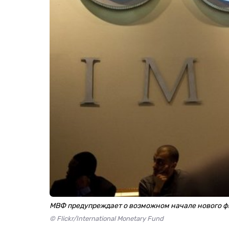
МВФ предупреждает о возможном начале нового ф
© Flickr/International Monetary Fund