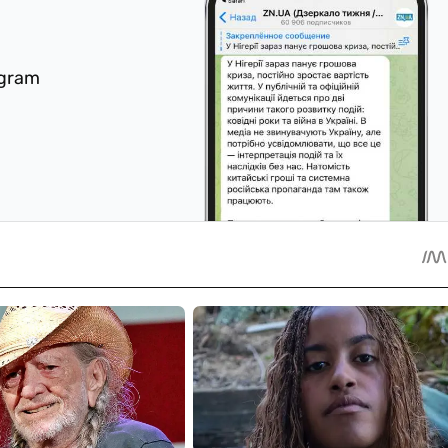
egram