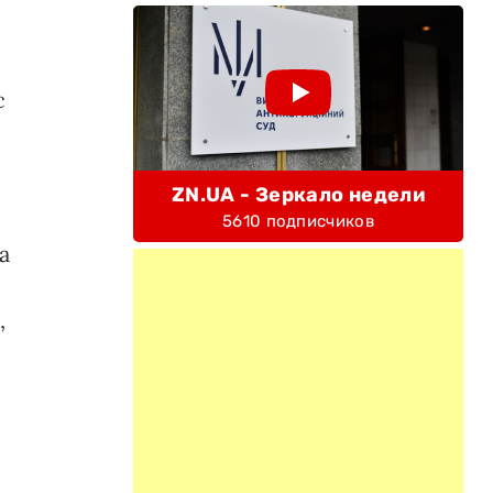
с
ZN.UA - Зеркало недели
5610 подписчиков
а
й
,