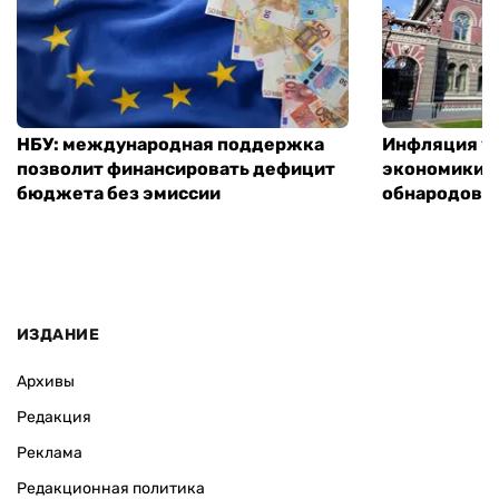
ИЗДАНИЕ
Архивы
Редакция
Реклама
Редакционная политика
Карта
КОНТАКТЫ
01010 Киев, ул. Князей Острожских, 19/1
Телефон редакции:
+380 (44) 280-04-85
Электронная почта редакции:
zn94@ukr.net
Электронная почта службы новостей:
editor@zn.ua
СОЦСЕТИ