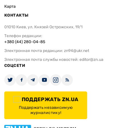
ПОДДЕРЖАТЬ ZN.UA
Поддержать независимую
журналистику!
ЗЕРКАЛО НЕДЕЛИ
не подводим с 1994-го года
АРХИВ
Внутренняя политика
Социальная защита
Международная политика
Зарубежная экономика
Макроуровень
Конфликт интересов
Энергорынок
Экономическая
безопасность
Приватизация