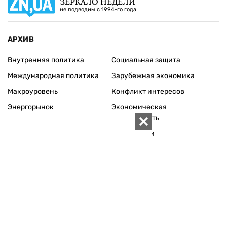
Персоналии
Экономика регионов
Социум
Наука
История
Технологии
Круг семьи
Среда обитания
Туризм
Церковь
Собственность
Культура
Использование материалов «ZN.UA» разрешается при
условии ссылки на «ZN.UA».
Для интернет-изданий обязательна прямая, открытая для
поисковых систем, гиперссылка в первом абзаце на
конкретный материал.
Любое копирование, перепечатка или воспроизведение
фотографических и видео материалов, содержащих ссылку
на Getty Images, строго запрещается.
Материалы в блоке "Новости компаний" публикуются на
правах рекламы.