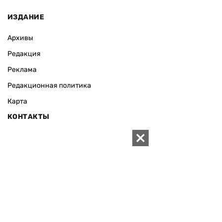
ИЗДАНИЕ
Архивы
Редакция
Реклама
Редакционная политика
Карта
КОНТАКТЫ
01010 Киев, ул. Князей Острожских, 19/1
Телефон редакции:
+380 (44) 280-04-85
Электронная почта редакции:
zn94@ukr.net
Электронная почта службы новостей:
editor@zn.ua
СОЦСЕТИ