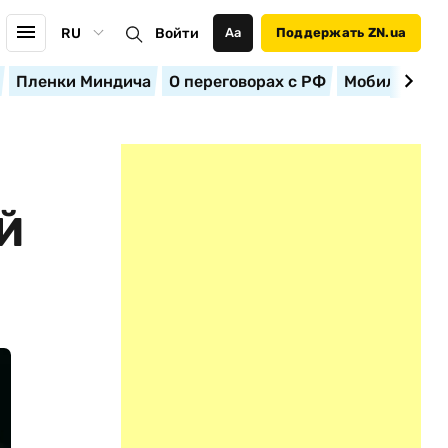
RU
Войти
Аа
Поддержать ZN.ua
Пленки Миндича
О переговорах с РФ
Мобилизация
Й