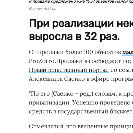
К продаже предложено уже 1057 объектов малой 
© news.dtkt.ua
При реализации нек
выросла в 32 раз.
От продажи более 100 объектов
мал
ProZorro.Продажи в госбюджет пост
Правительственный портал
со ссыл
Александра Саенко в эфире програм
"По его (Саенко - ред.) словам, к 
приватизации. Успешно проведено б
средств в государственный бюджет"
Отмечается, что введенные принци