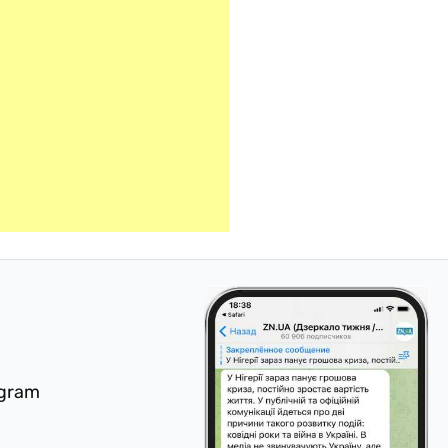
egram