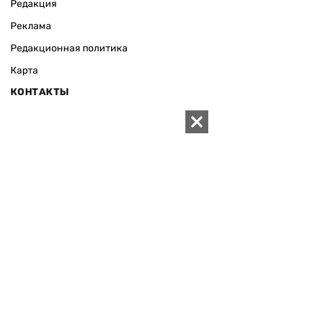
Редакция
Реклама
Редакционная политика
Карта
КОНТАКТЫ
01010 Киев, ул. Князей Острожских, 19/1
Телефон редакции:
+380 (44) 280-04-85
Электронная почта редакции:
zn94@ukr.net
Электронная почта службы новостей:
editor@zn.ua
СОЦСЕТИ
ПОДДЕРЖАТЬ ZN.UA